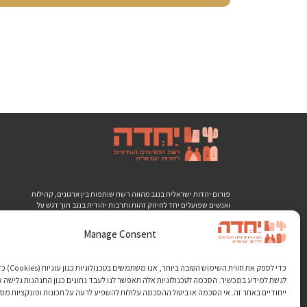
פורום יהדות ישראלית בנגב מהווה רשת שותפות בין ארגונים, קהילות
ואנשים שפועלים יחד לחיזוק זהות ותרבות יהודית בנגב תוך דגש על
חשיבות גווניה השונים של היהדות, קירוב בין קבוצות אוכלוסייה שונות,
סובלנות, ערבות הדדית וכיבוד אדם וסביבה. כל זאת מתוך תפיסה שאלו
Manage Consent
ערכי יסוד ביהדות ועל ידי שיתוף פעולה של חברי הפורום ויד ביד עם
הרשויות המקומיות בבאר שבע וסביבותיה.
כדי לספק את חווית הש
לגשת למידע במכשיר. הסכמה לטכנולוגיות אלה תאפשר לנו לעבד נתונים כגון התנהגות גלישה א
ייחודיים באתר זה. אי הסכמה או ביטול ההסכמה עלולות להשפיע לרעה על תכונות ופונקציות מסו
פרטיות
תקנון האתר
נגישות