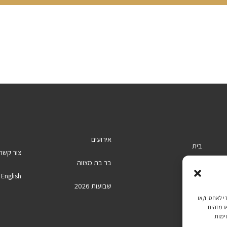
אירועים
בית
צור קשר
בר בת מצווה
אודות
English
שבועות 2026
ימוש הטובה ביותר, אנו משתמשים בטכנולוגיות כגון עוגיות (Cookies) כדי לאחסן ו/או
ו מזהים
ימות.