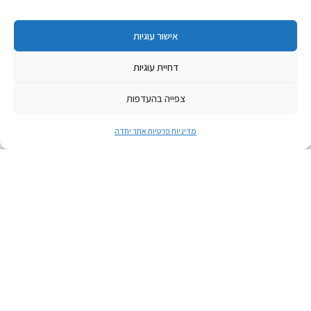
אישור עוגיות
דחיית עוגיות
צפייה בהעדפות
מדיניות פרטיות אתר יחדה
יוני 3, 2025
לימוד, יין וגבינות לסטודנטים ולצעירים
יין, גבינות ולימוד בחצר
לאירוע