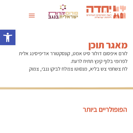
שבועות 2026
פתח סרגל 
מאגר תוכן
לורם איפסום דולור סיט אמט, קונסקטורר אדיפיסינג אלית
לפרומי בלוף קינץ תתיח לרעח.
לת צשחמי צש בליא, מנסוטו צמלח לביקו ננבי, צמוק
הפופולריים ביותר